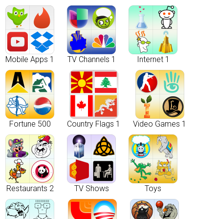
Mobile Apps 1
TV Channels 1
Internet 1
Fortune 500
Country Flags 1
Video Games 1
Restaurants 2
TV Shows
Toys